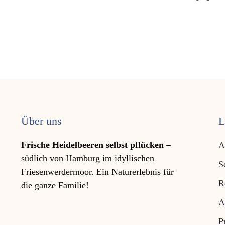
Über uns
L
Frische Heidelbeeren selbst pflücken –
A
südlich von Hamburg im idyllischen
S
Friesen­werder­moor. Ein Natur­erleb­nis für
R
die ganze Familie!
A
P