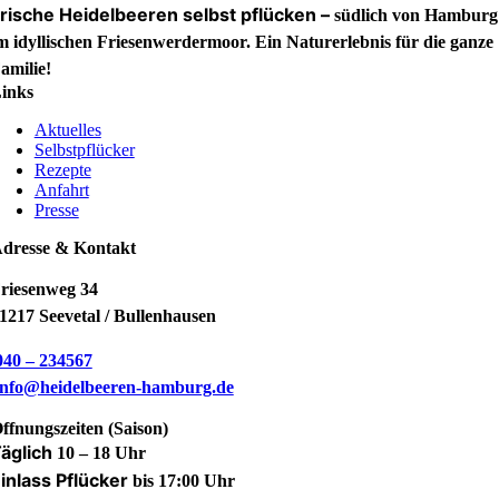
rische Heidelbeeren selbst pflücken –
südlich von Hamburg
m idyllischen Friesen­werder­moor. Ein Natur­erleb­nis für die ganze
amilie!
inks
Aktuelles
Selbstpflücker
Rezepte
Anfahrt
Presse
dresse & Kontakt
riesenweg 34
1217 Seevetal / Bullenhausen
40 – 234567
nfo@heidelbeeren-hamburg.de
ffnungszeiten (Saison)
äglich
10 – 18 Uhr
inlass Pflücker
bis 17:00 Uhr