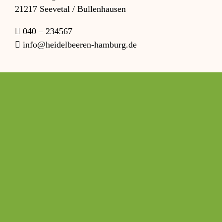
21217 Seevetal / Bullenhausen
040 – 234567
info@heidelbeeren-hamburg.de
Öffnungszeiten (Saison)
Täglich
10 – 18 Uhr
Einlass Pflücker
bis 17:00 Uhr
© 2026 • Heidelbeeren Hamburg | Landwirtschaftsbetrieb Egon
Gretschus
Impressum
Datenschutzerklärung