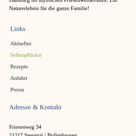
Hamburg im idyllischen Friesen­werder­moor. Ein
Natur­erleb­nis für die ganze Familie!
Links
Aktuelles
Selbstpflücker
Rezepte
Anfahrt
Presse
Adresse & Kontakt
Friesenweg 34
21217 Seevetal / Bullenhausen